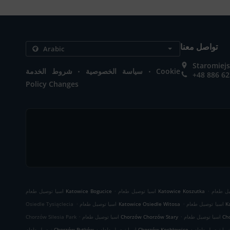
تواصل معنا
Staromiejs
.
.
Cookie
سياسة الخصوصية
شروط الخدمة
+48 886 62
Policy Changes
.
.
اسيا توصيل طعام Katowice Koszutka
اسيا توصيل طعام Katowice Bogucice
.
.
Kato
اسيا توصيل طعام Katowice Osiedle Witosa
Osiedle Tysiąclecia
.
.
Chorzó
اسيا توصيل طعام Chorzów Chorzów Stary
Chorzów Silesia Park
.
.
اسيا توصيل طعام Chorzów Kochłowice
توصيل طعام Chorzów Bytków