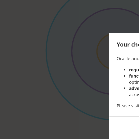
Your cho
Oracle and
requ
func
opti
adve
acro
Please vis