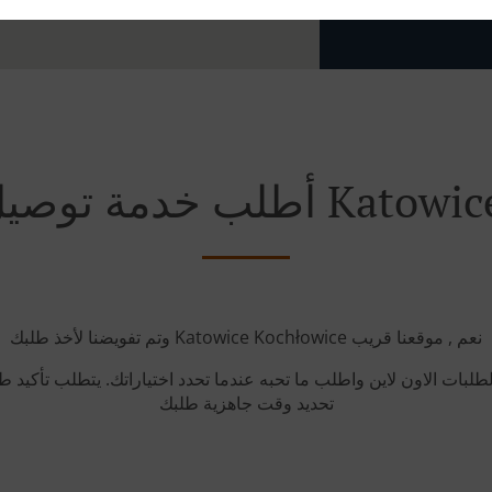
Katowice Kochłowice
وتم تفويضنا لأخذ طلبك Katowice Kochłowice نعم , موقعنا قريب
طلبات الاون لاين واطلب ما تحبه عندما تحدد اختياراتك. يتطلب تأكيد
تحديد وقت جاهزية طلبك