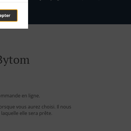
epter
 Bytom
ommande en ligne.
rsque vous aurez choisi. Il nous
aquelle elle sera prête.