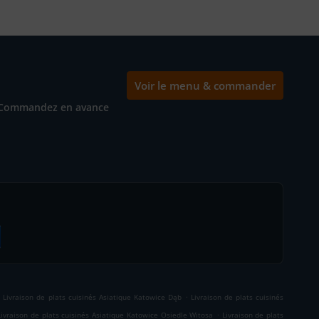
Voir le menu & commander
Commandez en avance
.
.
Livraison de plats cuisinés Asiatique Katowice Dąb
Livraison de plats cuisinés
.
Livraison de plats cuisinés Asiatique Katowice Osiedle Witosa
Livraison de plats