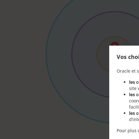
Vos cho
Oracle et s
les 
site
les 
coor
faci
les 
d’in
Pour plus 