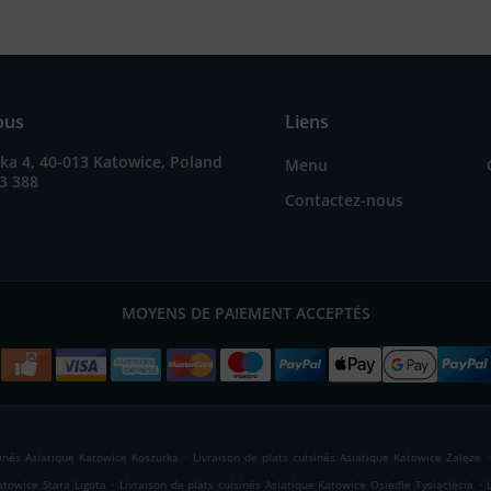
ous
Liens
ka 4, 40-013 Katowice, Poland
Menu
3 388
Contactez-nous
MOYENS DE PAIEMENT ACCEPTÉS
.
sinés Asiatique Katowice Koszutka
Livraison de plats cuisinés Asiatique Katowice Załęże
.
.
atowice Stara Ligota
Livraison de plats cuisinés Asiatique Katowice Osiedle Tysiąclecia