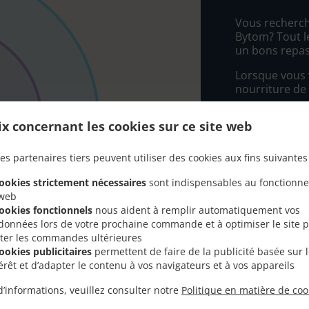
Vous recherch
Bytom? Tout l
un bons repas
Lorsque vous v
nourriture de 
Sélectionnez 
ix concernant les cookies sur ce site web
que vous appré
es partenaires tiers peuvent utiliser des cookies aux fins suivantes 
Frais de l
cookies strictement nécessaires
sont indispensables au fonctionn
 web
1. Blisko 
cookies fonctionnels
nous aident à remplir automatiquement vos
28,00 PLN
données lors de votre prochaine commande et à optimiser le site 
2. Daleko 
liter les commandes ultérieures
38,00 PLN
cookies publicitaires
permettent de faire de la publicité basée sur 
térêt et d’adapter le contenu à vos navigateurs et à vos appareils
3. Dalej o
48,00 PLN
d’informations, veuillez consulter notre
Politique en matière de coo
3. Bardzo