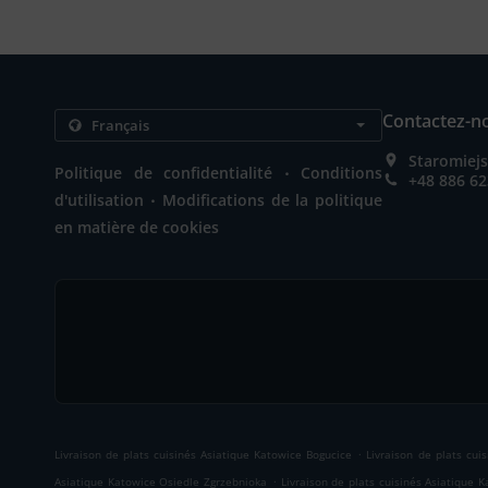
Contactez-n
Staromiejs
.
Politique de confidentialité
Conditions
+48 886 62
.
d'utilisation
Modifications de la politique
en matière de cookies
.
Livraison de plats cuisinés Asiatique Katowice Bogucice
Livraison de plats cui
.
Asiatique Katowice Osiedle Zgrzebnioka
Livraison de plats cuisinés Asiatique K