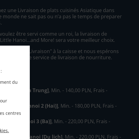
ez une Livraison de plats cuisinés Asiatique dans
e monde ne sait pas ou n’a pas le temps de preparer
.
oulez être servi comme un roi, la livraison de
Little Hanoi...and More! sera votre meilleur choix.
simplement "Livraison" à la caisse et nous espérons
cierez notre service de livraison de nourriture.
:
ivraison
ement du
Hanoi [Hai Ba Trung]
, Min. - 140,00 PLN, Frais -
pour
od Hanoi [Hanoi 2 (Hai)]
, Min. - 180,00 PLN, Frais -
les centres
d Hanoi [Hanoi 3 (Ba)]
, Min. - 220,00 PLN, Frais -
kies.
 Daleko od Hanoi [Du lịch]
, Min. - 220,00 PLN, Frais -