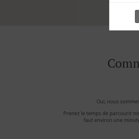
Comma
Oui, nous sommes
Prenez le temps de parcourir no
faut environ une minute