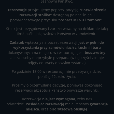
Szanowni Państwo,
rezerwacje
przyjmujemy poprzez pozycję
"Potwierdzenie
rezerwacji stolika"
dostępną po naciśnięciu
pomarańczowego przycisku
"Zobacz MENU i zamów"
.
Stolik jest przygotowany i zarezerwowany na dokładnie taką
ilość osób, jaką wskażą Państwo w zamówieniu.
Zadatek
wpłacony na poczet rezerwacji
jest w pełni do
wykorzystania przy zamówieniach z kuchni i baru
dokonywanych na miejscu w restauracji, jest
bezzwrotny
,
ale za osoby nieprzybyłe przepada (w tej części zostaje
odjęty od kwoty do wykorzystania).
Po godzinie 18:00 w restauracji nie przebywają dzieci
poniżej 12. roku życia.
Prosimy o przemyślane decyzje, ponieważ dokonując
rezerwacji akceptują Państwo powyższe warunki.
Rezerwacja
nie jest wymagana
, żeby nas
odwiedzić.
Posiadając rezerwację
mają Państwo
gwarancję
miejsca
, oraz
priorytetową obsługę
.