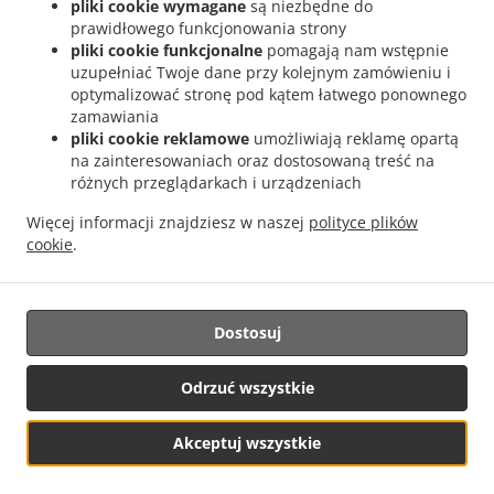
pliki cookie wymagane
są niezbędne do
otoczenia źle się czuje, lub takie jest Państwa życzenie)
prawidłowego funkcjonowania strony
a) prosimy o taką informację w uwagach do zamówienia,
pliki cookie funkcjonalne
pomagają nam wstępnie
uzupełniać Twoje dane przy kolejnym zamówieniu i
b) prosimy skorzystać z płatności online.
optymalizować stronę pod kątem łatwego ponownego
zamawiania
Zamówienie zostanie dostarczone pod Państwa drzwi, a
sms'em przekażemy Państwu informację, że mogą je
pliki cookie reklamowe
umożliwiają reklamę opartą
Państwo podjąć.
na zainteresowaniach oraz dostosowaną treść na
różnych przeglądarkach i urządzeniach
Więcej informacji znajdziesz w naszej
polityce plików
Chúc ăn ngon! - Enjoy! - Smacznego!
cookie
.
/
Little Hanoi...and more!
/
Opłata za dostawę
Dostosuj
1. Blisko Hanoi [Hai Ba Trung]
, Min - 140,00 zł, Opłata
Odrzuć wszystkie
- 28,00 zł
2. Daleko od Hanoi [Hanoi 2 (Hai)]
, Min - 180,00 zł,
Akceptuj wszystkie
Opłata - 38,00 zł
3. Dalej od Hanoi [Hanoi 3 (Ba)]
, Min - 220,00 zł,