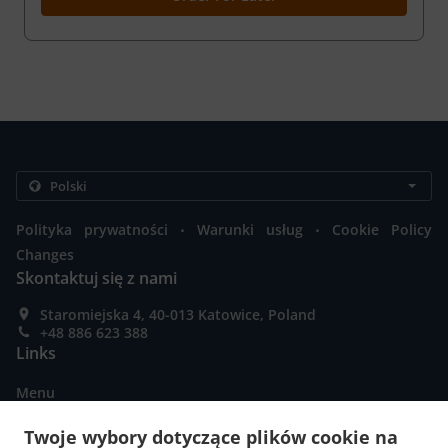
.
.
Polityka prywatności
Warunki usług
Cookie Policy
Changes
Skontaktuj się z nami
Staromiejska 4, 40-013 Katowice, Poland
+48 886 623 388
Links
Menu
Zamów naprzód
Twoje wybory dotyczące plików cookie na