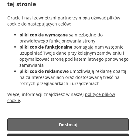
Skontaktuj się z nami
tej stronie
Oracle i nasi zewnętrzni partnerzy mogą używać plików
cookie do następujących celów:
ACCEPTED PAYMENT METHODS
pliki cookie wymagane
są niezbędne do
prawidłowego funkcjonowania strony
pliki cookie funkcjonalne
pomagają nam wstępnie
uzupełniać Twoje dane przy kolejnym zamówieniu i
optymalizować stronę pod kątem łatwego ponownego
zamawiania
pliki cookie reklamowe
umożliwiają reklamę opartą
na zainteresowaniach oraz dostosowaną treść na
.
Dostawa Azjatycki jedzenia Katowice Bogucice
Dostawa Azjatycki jedzenia Katowice
różnych przeglądarkach i urządzeniach
.
.
Koszutka
Dostawa Azjatycki jedzenia Katowice Załęże
Dostawa Azjatycki jedzenia
Więcej informacji znajdziesz w naszej
polityce plików
.
.
Katowice Dąb
Dostawa Azjatycki jedzenia Katowice Osiedle Zgrzebnioka
Dostawa
cookie
.
.
Azjatycki jedzenia Katowice Stara Ligota
Dostawa Azjatycki jedzenia Katowice
.
.
Osiedle Tysiąclecia
Dostawa Azjatycki jedzenia Katowice Osiedle Witosa
Dostawa
.
Azjatycki jedzenia Katowice Bytków
Dostawa Azjatycki jedzenia Katowice Wełnowiec
Dostosuj
.
.
Dostawa Azjatycki jedzenia Katowice Kochłowice
Dostawa Azjatycki jedzenia
.
.
Katowice
Dostawa Azjatycki jedzenia Chorzów Józefowiec
Dostawa Azjatycki