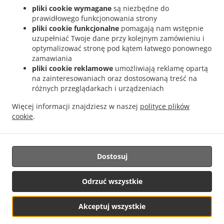
pliki cookie wymagane
są niezbędne do
.
.
Dostawa Azjatycki jedzenia Katowice Kochłowice
Dostawa Azjatycki jedzenia
prawidłowego funkcjonowania strony
.
.
Katowice
Dostawa Azjatycki jedzenia Chorzów Józefowiec
Dostawa Azjatycki
pliki cookie funkcjonalne
pomagają nam wstępnie
.
.
jedzenia Chorzów Silesia Park
Dostawa Azjatycki jedzenia Chorzów Chorzów Stary
uzupełniać Twoje dane przy kolejnym zamówieniu i
optymalizować stronę pod kątem łatwego ponownego
.
Dostawa Azjatycki jedzenia Chorzów Centrum
Dostawa Azjatycki jedzenia Chorzów
zamawiania
.
.
Chorzów Batory
Dostawa Azjatycki jedzenia Chorzów Klimzowiec
Dostawa Azjatycki
pliki cookie reklamowe
umożliwiają reklamę opartą
.
.
jedzenia Chorzów Chorzów II
Dostawa Azjatycki jedzenia Chorzów Os. Ruchu
na zainteresowaniach oraz dostosowaną treść na
.
Dostawa Azjatycki jedzenia Chorzów Bytków
Dostawa Azjatycki jedzenia Chorzów
różnych przeglądarkach i urządzeniach
.
.
Kochłowice
Dostawa Azjatycki jedzenia Chorzów
Dostawa Azjatycki jedzenia Bytom
Więcej informacji znajdziesz w naszej
polityce plików
.
.
Dostawa Azjatycki jedzenia Siemianowice Śląskie Wełnowiec
Dostawa Azjatycki
cookie
.
.
jedzenia Siemianowice Śląskie Bytków
Dostawa Azjatycki jedzenia Siemianowice
.
.
Śląskie
Dostawa Azjatycki jedzenia Czeladź
Dostawa Azjatycki jedzenia Sosnowiec
.
.
Dostawa Azjatycki jedzenia Mysłowice
Dostawa Azjatycki jedzenia Ruda Śląska
Dostosuj
.
.
Kochłowice
Dostawa Azjatycki jedzenia Ruda Śląska
Dostawa Azjatycki jedzenia
.
.
.
Będzin
Dostawa Azjatycki jedzenia Piekary Śląskie
Usługa Owoce morza dostawy
Odrzuć wszystkie
.
Dostawa Wietnamski jedzenia
Takeaway food delivery
Akceptuj wszystkie