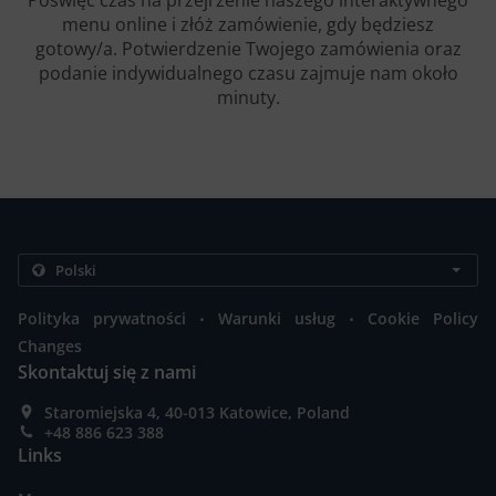
Poświęć czas na przejrzenie naszego interaktywnego
menu online i złóż zamówienie, gdy będziesz
gotowy/a. Potwierdzenie Twojego zamówienia oraz
podanie indywidualnego czasu zajmuje nam około
minuty.
.
.
Polityka prywatności
Warunki usług
Cookie Policy
Changes
Skontaktuj się z nami
Staromiejska 4, 40-013 Katowice, Poland
+48 886 623 388
Links